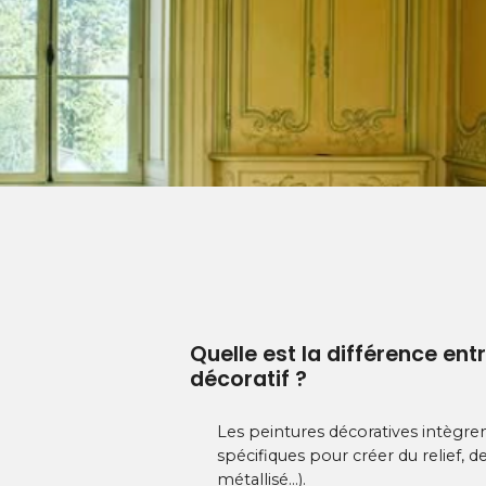
rosace encastrée à Cantenay-Épinard
castrée. Un résultat alliant élégance classique et respect du bâti
Quelle est la différence entr
décoratif ?
Les peintures décoratives intègre
spécifiques pour créer du relief, d
métallisé…).