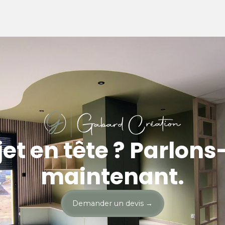
jet en tête ? Parlons
maintenant.
Demander un devis
→