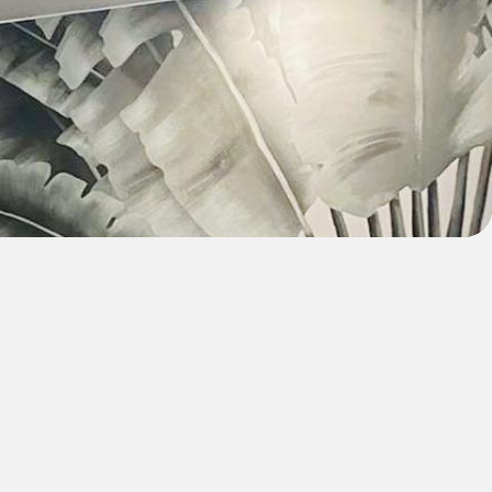
*
Nom
*
 e-mail
*
Téléphone
*