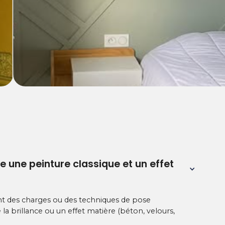
Coffre TV sur mesure, baguettes déc
Coffre TV intégré, baguettes décoratives et peinture tendance
e une peinture classique et un effet 
nt des charges ou des techniques de pose
e la brillance ou un effet matière (béton, velours,