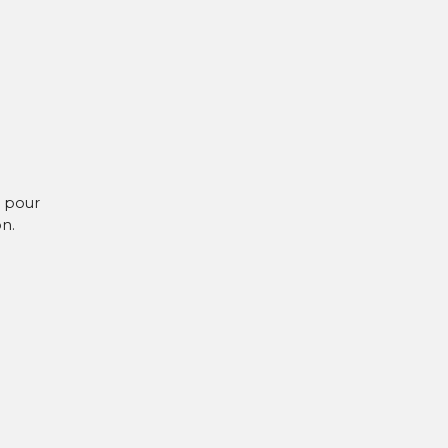
s pour
on.