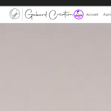
Accueil
À pr