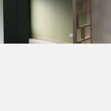
mobilier sur mesure.
Structurer l’espace visu
subtiles et souligner le 