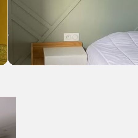
Coffre TV sur mesure, baguettes décorat
Coffre TV intégré, baguettes décoratives et peinture tendance. Un in