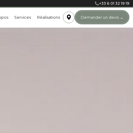
+33 6 01 32 19 19
opos
Services
Réalisations
Demander un devis
→